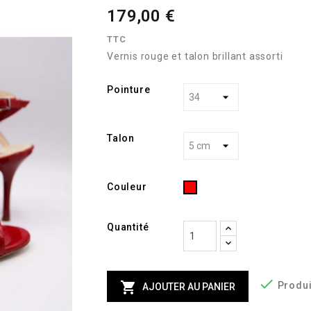
179,00 €
TTC
Vernis rouge et talon brillant assorti
Pointure
Talon
Rouge
Couleur
Quantité


Produi
AJOUTER AU PANIER