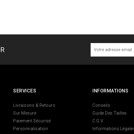
ER
SERVICES
INFORMATIONS
Livraisons & Retours
Conseils
Sur Mesure
Guide Des Tailles
Paiement Sécurisé
C.G.V.
Personnalisation
Informations Légale