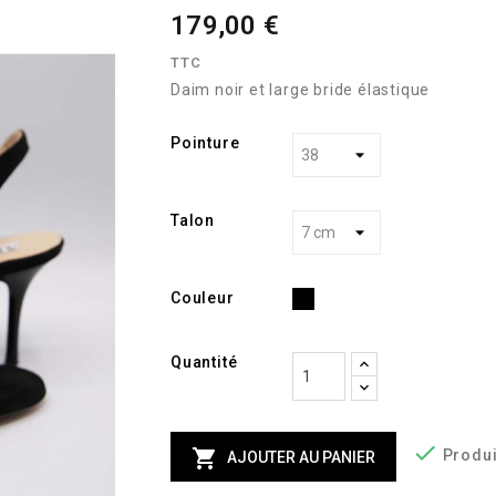
179,00 €
TTC
Daim noir et large bride élastique
Pointure
Talon
Noir
Couleur
Quantité


Produi
AJOUTER AU PANIER