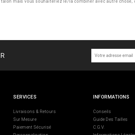
 talon mais vous souhaiteriez le/la combiner avec autre chose, 
ER
SERVICES
INFORMATIONS
Livraisons & Retours
Conseils
Sur Mesure
Guide Des Tailles
Paiement Sécurisé
C.G.V.
Personnalisation
Informations Légale