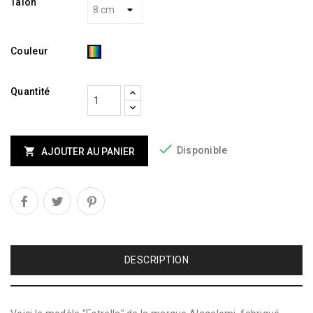
Talon
Multicolor
Couleur
Quantité

Disponible

AJOUTER AU PANIER
DESCRIPTION