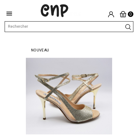

0
NOUVEAU