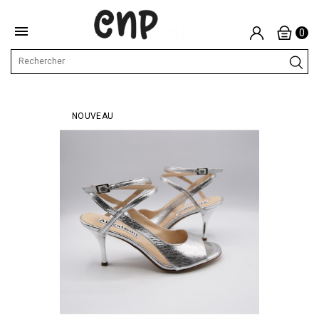

0
NOUVEAU