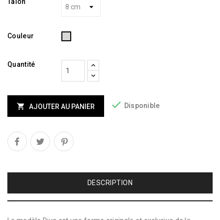
Talon
Argenté
Couleur
Quantité

Disponible

AJOUTER AU PANIER
DESCRIPTION